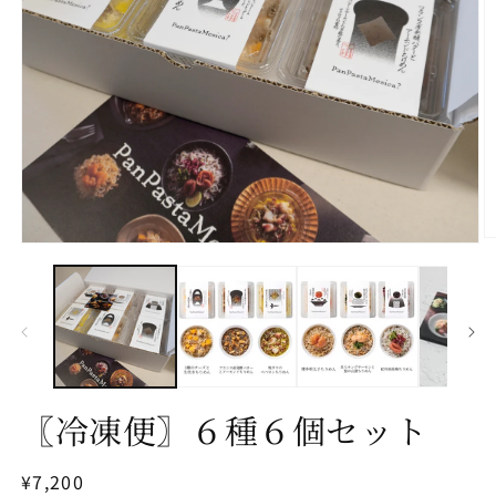
モ
ー
ダ
ル
で
メ
デ
ィ
ア
〖冷凍便〗６種６個セット
(2
(1)
を
開
通
¥7,200
く