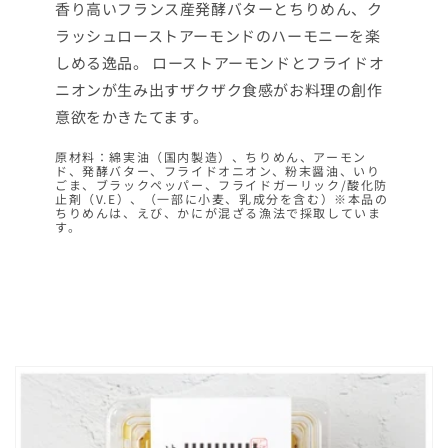
香り高いフランス産発酵バターとちりめん、ク
ラッシュローストアーモンドのハーモニーを楽
しめる逸品。 ローストアーモンドとフライドオ
ニオンが生み出すザクザク食感がお料理の創作
意欲をかきたてます。
原材料：綿実油（国内製造）、ちりめん、アーモン
ド、発酵バター、フライドオニオン、粉末醤油、いり
ごま、ブラックペッパー、フライドガーリック/酸化防
止剤（V.E）、（一部に小麦、乳成分を含む）※本品の
ちりめんは、えび、かにが混ざる漁法で採取していま
す。