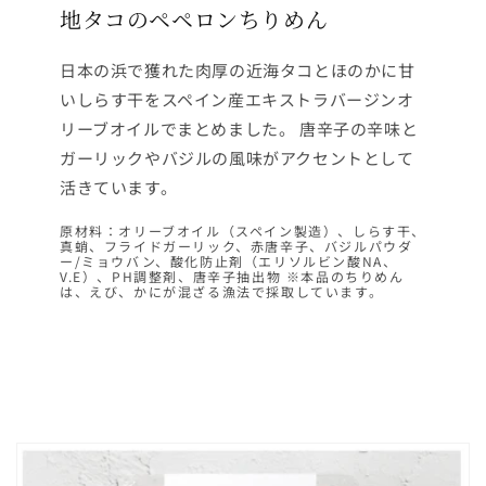
地タコのペペロンちりめん
日本の浜で獲れた肉厚の近海タコとほのかに甘
いしらす干をスペイン産エキストラバージンオ
リーブオイルでまとめました。 唐辛子の辛味と
ガーリックやバジルの風味がアクセントとして
活きています。
原材料：オリーブオイル（スペイン製造）、しらす干、
真蛸、フライドガーリック、赤唐辛子、バジルパウダ
ー/ミョウバン、酸化防止剤（エリソルビン酸NA、
V.E）、PH調整剤、唐辛子抽出物 ※本品のちりめん
は、えび、かにが混ざる漁法で採取しています。