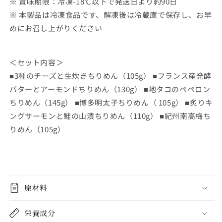
※ 賞味期限：
冷凍-18℃以下で発送日より約90日
ら
や
※ 本製品は冷凍食品です、
解凍後は冷蔵庫で保存し、お早
す
す
めにお召し上がりください
＜セット内容＞
■3種のチーズと生炊きちりめん（105g） ■
フランス産発酵
バターとアーモンドちりめん（130g） ■地タコ
の
ペペロン
ちりめん
（
145g） ■
博多明太子ちりめん
（
105g） ■
炙りキ
ングサーモンと鮭の山漬ちりめん（110g） ■
紀州南高梅ち
りめん（105g）
原材料
栄養成分