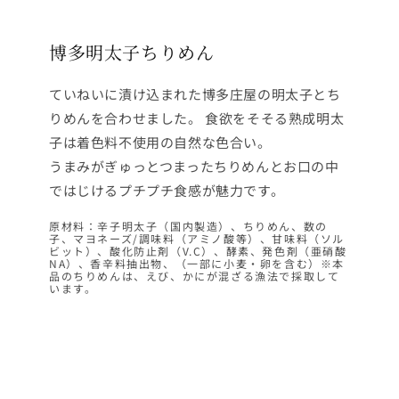
博多明太子ちりめん
ていねいに漬け込まれた博多庄屋の明太子とち
りめんを合わせました。 食欲をそそる熟成明太
子は着色料不使用の自然な色合い。
うまみがぎゅっとつまったちりめんとお口の中
ではじけるプチプチ食感が魅力です。
原材料：辛子明太子（国内製造）、ちりめん、数の
子、マヨネーズ/調味料（アミノ酸等）、甘味料（ソル
ビット）、酸化防止剤（V.C）、酵素、発色剤（亜硝酸
NA）、香辛料抽出物、（一部に小麦・卵を含む）※本
品のちりめんは、えび、かにが混ざる漁法で採取して
います。