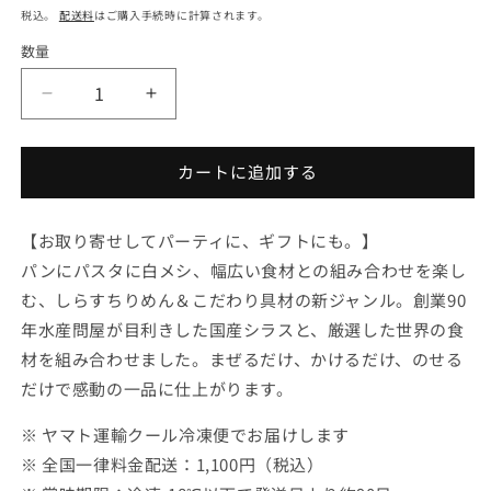
常
税込。
配送料
はご購入手続時に計算されます。
価
数量
数
格
量
〖冷
〖冷
凍
凍
便〗
便〗
カートに追加する
６
６
種
種
６
６
【お取り寄せしてパーティに、ギフトにも。】
個
個
パンにパスタに白メシ、幅広い食材との組み合わせを楽し
セ
セ
む、しらすちりめん＆こだわり具材の新ジャンル。創業90
ッ
ッ
年水産問屋が目利きした国産シラスと、厳選した世界の食
ト
ト
材を組み合わせました。まぜるだけ、かけるだけ、のせる
の
の
だけで感動の一品に仕上がります。
数
数
量
量
※ ヤマト運輸クール冷凍便でお届けします
を
を
※ 全国一律料金配送：1,100円（税込）
減
増