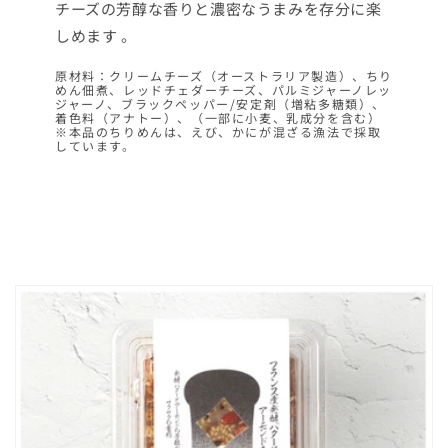
チーズの芳醇な香りと濃密なうまみを存分に楽
しめます 。
原材料：クリームチーズ（オーストラリア製造）、ちり
めん佃煮、レッドチェダーチーズ、パルミジャーノレッ
ジャーノ、ブラックペッパー/安定剤（増粘多糖類）、
着色料（アナトー）、（一部に小麦、乳成分を含む）
※本品のちりめんは、えび、かにが混ざる漁法で採取
しています。