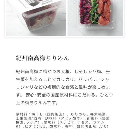
紀州南高梅ちりめん
紀州南高梅に梅かつお大根、しそしゃり梅、壬
生菜を加えることでカリカリ、パリパリ、シャ
リシャリなどの複層的な食感と風味が楽しめま
す。 安心･安全の国産原材料にこだわる。ひとつ
上の梅ちりめんです。
原材料：梅干し（国内製造）、ちりめん、梅大根漬、
壬生菜漬/酒精、調味料（アミノ酸等）､着色料（野菜
色素､ラック）､甘味料（ステビア､アセスルファム
K）､ビタミンB1、酸味料、香料、酸化防止剤（V.C）