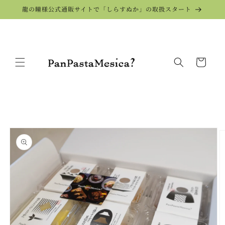
コンテ
龍の瞳様公式通販サイトで「しらすぬか」の取扱スタート
ンツに
進む
カ
ー
ト
商品情
報にス
キップ