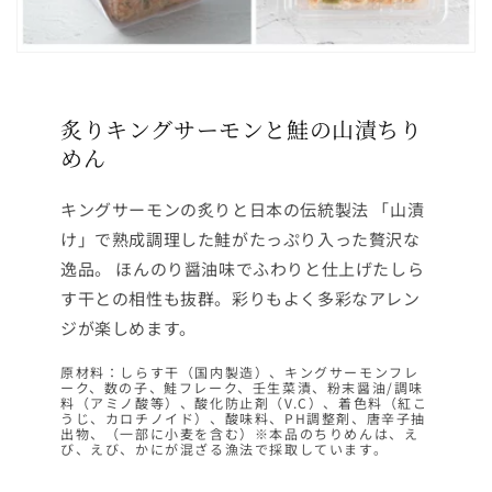
炙りキングサーモンと鮭の山漬ちり
めん
キングサーモンの炙りと日本の伝統製法 「山漬
け」で熟成調理した鮭がたっぷり入った贅沢な
逸品。 ほんのり醤油味でふわりと仕上げたしら
す干との相性も抜群。彩りもよく多彩なアレン
ジが楽しめます。
原材料：しらす干（国内製造）、キングサーモンフレ
ーク、数の子、鮭フレーク、壬生菜漬、粉末醤油/調味
料（アミノ酸等）、酸化防止剤（V.C）、着色料（紅こ
うじ、カロチノイド）、酸味料、PH調整剤、唐辛子抽
出物、（一部に小麦を含む）※本品のちりめんは、え
び、えび、かにが混ざる漁法で採取しています。