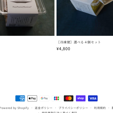
〖冷凍便〗選べる４個セット
通
¥4,800
常
価
格
決
済
Powered by Shopify
返金ポリシー
プライバシーポリシー
利用規約
方
特定商取引法に基づく表記