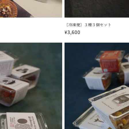
〖冷凍便〗３種３個セット
通
¥3,600
常
価
格