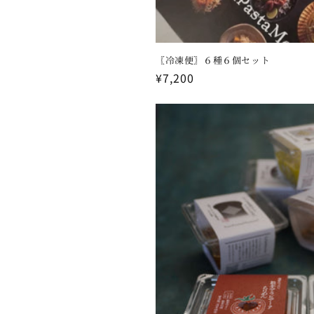
〖冷凍便〗６種６個セット
通
¥7,200
常
価
格