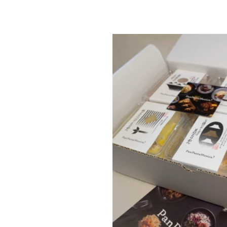
ク
シ
ョ
ン
: