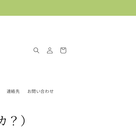
ロ
カ
グ
ー
イ
ト
ン
連絡先
お問い合わせ
シカ？）