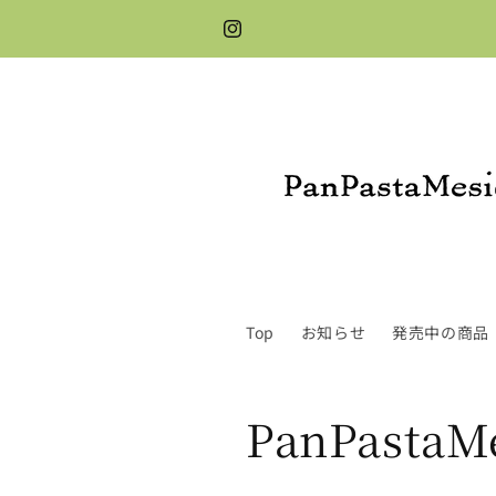
コンテ
ンツに
Instagram
進む
Top
お知らせ
発売中の商品
コ
PanPast
レ