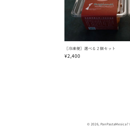
〖冷凍便〗選べる２個セット
通
¥2,400
常
価
格
© 2026,
PanPastaMesica?